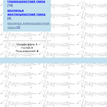
гладкошерстная такса
[18]
кроличья
жесткошерстная такса
[4]
кроличья длинношерстная
[2]
такса
Онлайн всего:
1
Гостей:
1
Пользователей:
0