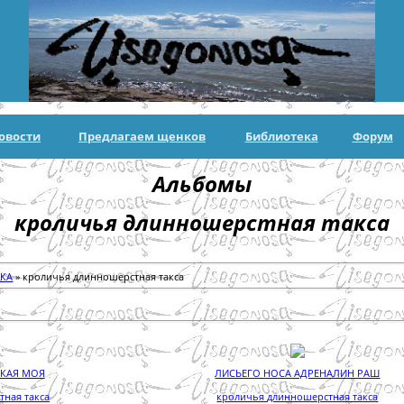
овости
Предлагаем щенков
Библиотека
Форум
Альбомы
кроличья длинношерстная такса
КА
» кроличья длинношерстная такса
ДКАЯ МОЯ
ЛИСЬЕГО НОСА АДРЕНАЛИН РАШ
ная такса
кроличья длинношерстная такса