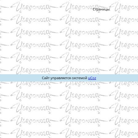
Страницы:
Сайт управляется системой
uCoz