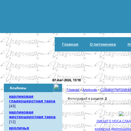
Главная
О питомнике
Н
07-Авг-2026, 13:18
Альбомы
Главная
»
Альбомы
»
СОБАКИ ПИТОМНИ
карликовая
Фотографий в разделе:
2
гладкошерстная такса
[43]
карликовая
жесткошерстная такса
[12]
ЛИСЬЕГО НОСА СЛА
кроличья
кроличья длинношерст