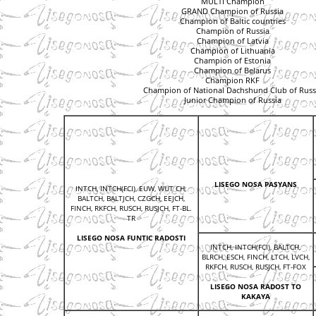
MULTI Champion
GRAND Champion of Russia
Champion of Baltic countries
Champion of Russia
Champion of Latvia
Champion of Lithuania
Champion of Estonia
Champion of Belarus
Champion RKF
Champion of National Dachshund Club of Russ
Junior Champion of Russia
LISEGO NOSA PASYANS
INTCH, INTCH(FCI), EUW, WUT CH,
BALTCH, BALTJCH, CZGCH, EEJCH,
FINCH, RKFCH, RUSCH, RUSJCH, FT-BL.
TR
LISEGO NOSA FUNTIC RADOSTI
INTCH, INTCH(FCI), BALTCH,
BLRCH, ESCH, FINCH, LTCH, LVCH,
RKFCH, RUSCH, RUSJCH, FT-FOX
LISEGO NOSA RADOST TO
KAKAYA