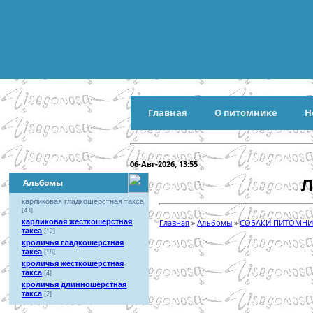
Главная
О питомнике
Н
06-Авг-2026, 13:55
Л
Альбомы
карликовая гладкошерстная такса
[43]
карликовая жесткошерстная
Главная
»
Альбомы
»
СОБАКИ ПИТОМНИ
такса
[12]
кроличья гладкошерстная
такса
[18]
кроличья жесткошерстная
такса
[4]
кроличья длинношерстная
такса
[2]