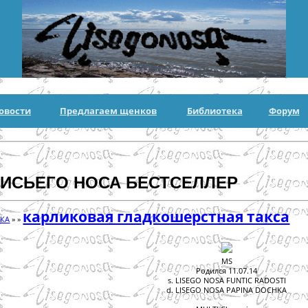
овости
Предлагаем щенков
Библиотека
Форум
ИСЬЕГО НОСА БЕСТСЕЛЛЕР
карликовая гладкошерстная такса
КА
» »
MS
Родился 11.07.14
s. LISEGO NOSA FUNTIC RADOSTI
d. LISEGO NOSA PAPINA DOCHKA