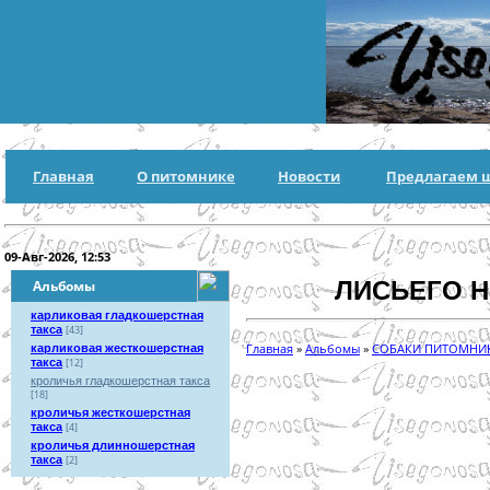
Главная
О питомнике
Новости
Предлагаем 
09-Авг-2026, 12:53
ЛИСЬЕГО 
Альбомы
карликовая гладкошерстная
такса
[43]
Главная
»
Альбомы
»
СОБАКИ ПИТОМНИ
карликовая жесткошерстная
такса
[12]
кроличья гладкошерстная такса
[18]
кроличья жесткошерстная
такса
[4]
кроличья длинношерстная
такса
[2]