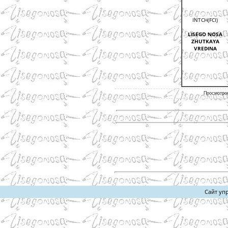
INTCH(FCI)
LISEGO NOSA
ZHUTKAYA
VREDINA
Просмотров
Сайт уп