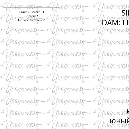
S
Онлайн всего:
1
Гостей:
1
DAM: L
Пользователей:
0
юный