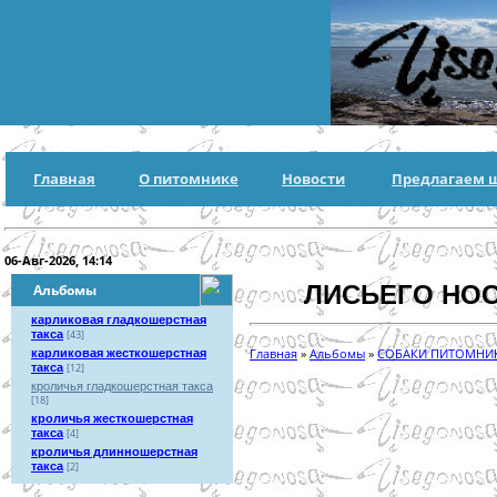
Главная
О питомнике
Новости
Предлагаем 
06-Авг-2026, 14:14
ЛИСЬЕГО НОС
Альбомы
карликовая гладкошерстная
такса
[43]
Главная
»
Альбомы
»
СОБАКИ ПИТОМНИ
карликовая жесткошерстная
такса
[12]
кроличья гладкошерстная такса
[18]
кроличья жесткошерстная
такса
[4]
кроличья длинношерстная
такса
[2]