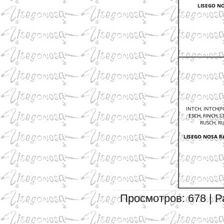
LISEGO N
INTCH, INTCH(FC
ESCH, FINCH, L
RUSCH, RU
LISEGO NOSA
R
Просмотров: 678 | Ра